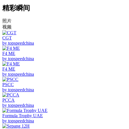
精彩瞬间
照片
视频
CGT
by topspeedchina
F4 ME
by topspeedchina
F4 ME
by topspeedchina
PSCC
by topspeedchina
PCCA
by topspeedchina
Formula Trophy UAE
by topspeedchina