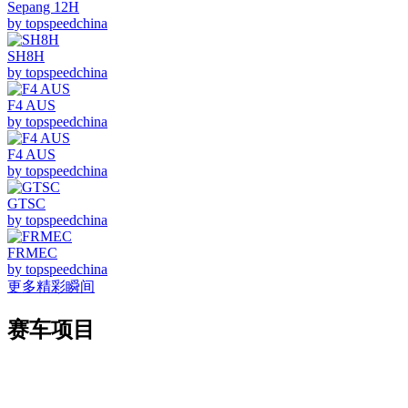
Sepang 12H
by topspeedchina
SH8H
by topspeedchina
F4 AUS
by topspeedchina
F4 AUS
by topspeedchina
GTSC
by topspeedchina
FRMEC
by topspeedchina
更多精彩瞬间
赛车项目